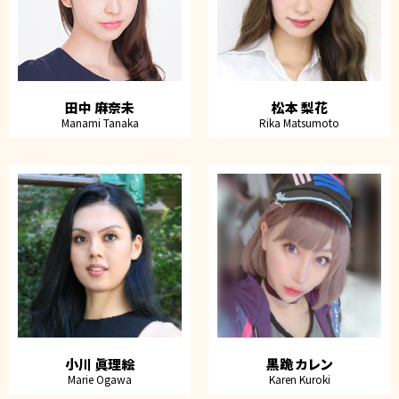
田中 麻奈未
松本 梨花
Manami Tanaka
Rika Matsumoto
小川 眞理絵
黒跪 カレン
Marie Ogawa
Karen Kuroki