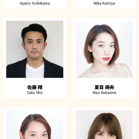
Ayano Yoshikawa
Mika Kamiya
佐藤 翔
夏目 麻央
Sato Sho
Mao Natsume