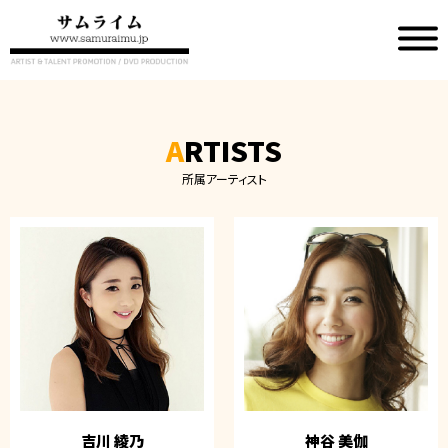
A
RTISTS
所属アーティスト
吉川 綾乃
神谷 美伽